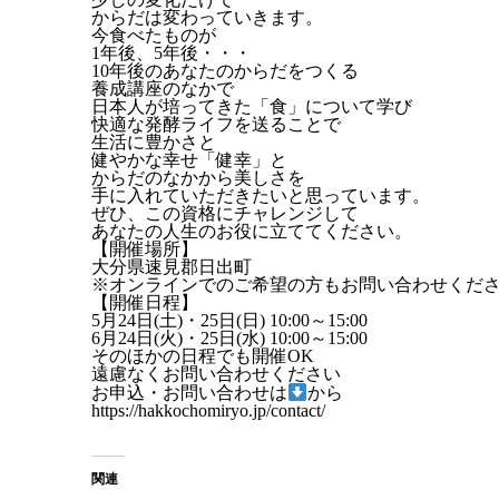
からだは変わっていきます。
今食べたものが
1年後、5年後・・・
10年後のあなたのからだをつくる
養成講座のなかで
日本人が培ってきた「食」について学び
快適な発酵ライフを送ることで
生活に豊かさと
健やかな幸せ「健幸」と
からだのなかから美しさを
手に入れていただきたいと思っています。
ぜひ、この資格にチャレンジして
あなたの人生のお役に立ててください。
【開催場所】
大分県速見郡日出町
※オンラインでのご希望の方もお問い合わせくだ
【開催日程】
5月24日(土)・25日(日) 10:00～15:00
6月24日(火)・25日(水) 10:00～15:00
そのほかの日程でも開催OK
遠慮なくお問い合わせください
お申込・お問い合わせは
から
https://hakkochomiryo.jp/contact/
関連