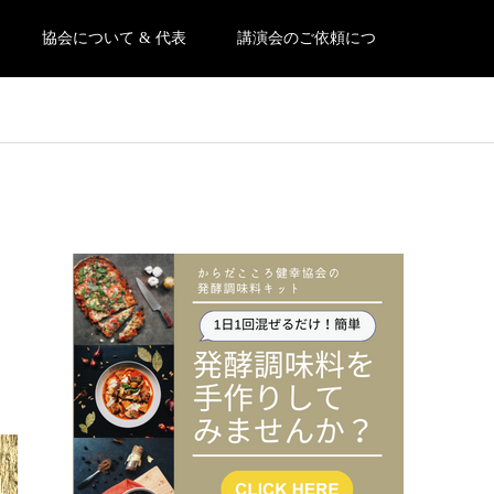
協会について & 代表
講演会のご依頼につ
挨拶
いて