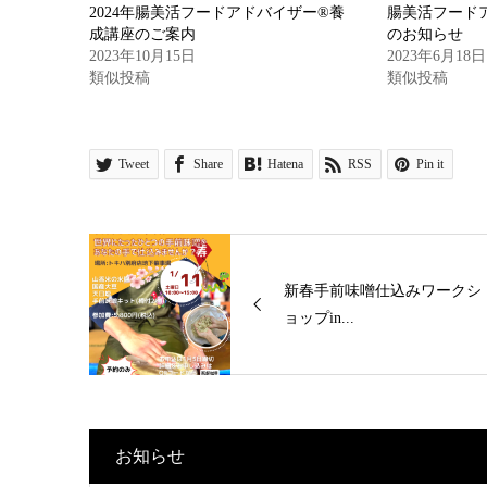
2024年腸美活フードアドバイザー®養
腸美活フード
成講座のご案内
のお知らせ
2023年10月15日
2023年6月18日
類似投稿
類似投稿
Tweet
Share
Hatena
RSS
Pin it
新春手前味噌仕込みワークシ
ョップin...
お知らせ