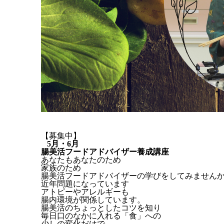
【募集中】
5月・6月
腸美活フードアドバイザー養成講座
あなたもあなたのため
家族のため
腸美活フードアドバイザーの学びをしてみません
近年問題になっています
アトピーやアレルギーも
腸内環境が関係しています。
腸美活のちょっとしたコツを知り
毎日口のなかに入れる「食」への
少しの変化だけで