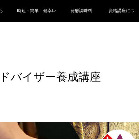
ら
時短・簡単！健幸レ
発酵調味料
資格講座につ
シピ
とは
いて
アドバイザー養成講座